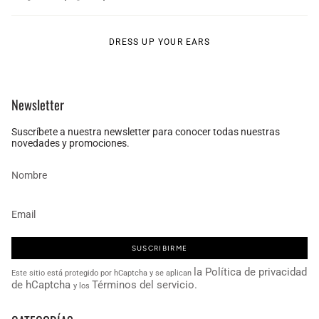
DRESS UP YOUR EARS
Newsletter
Suscríbete a nuestra newsletter para conocer todas nuestras
novedades y promociones.
SUSCRIBIRME
la Política de privacidad
Este sitio está protegido por hCaptcha y se aplican
de hCaptcha
Términos del servicio.
y los