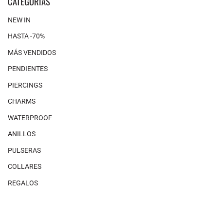
CATEGORÍAS
NEW IN
HASTA -70%
MÁS VENDIDOS
PENDIENTES
PIERCINGS
CHARMS
WATERPROOF
ANILLOS
PULSERAS
COLLARES
REGALOS
SHOP THE LOOK
×
×
No hay productos asociados con este look.
MAGAZINE