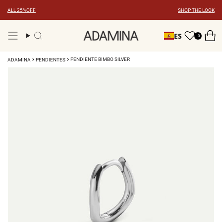
Ir
ALL 25%OFF
SHOP THE LOOK
al
contenido
ES
0
Búsqueda
PENDIENTE BIMBO SILVER
ADAMINA
PENDIENTES