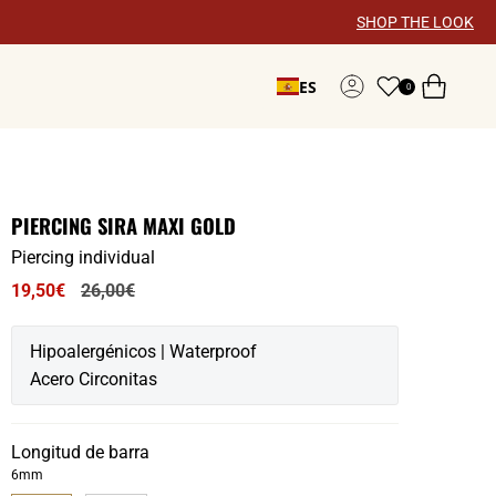
×
SHOP THE LOOK
ES
0
Cuenta
PIERCING SIRA MAXI GOLD
Piercing individual
Precio
19,50€
26,00€
regular
Hipoalergénicos | Waterproof
Acero Circonitas
Longitud de barra
6mm