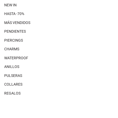
NEW IN
HASTA -70%
MÁS VENDIDOS
PENDIENTES
PIERCINGS
CHARMS
WATERPROOF
ANILLOS
PULSERAS
COLLARES
REGALOS
SHOP THE LOOK
×
No hay productos asociados con este look.
MAGAZINE