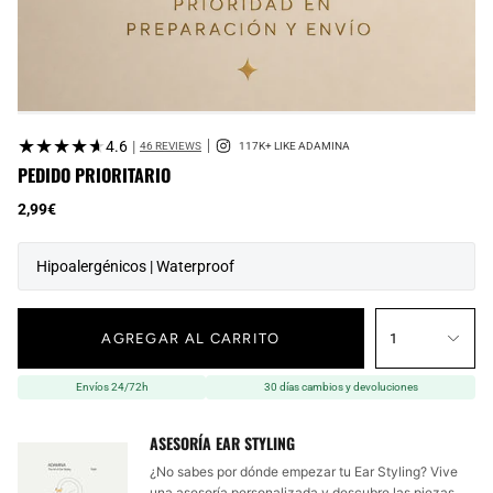
★★★★★
★★★★★
4.6
|
46 REVIEWS
PEDIDO PRIORITARIO
2,99€
Hipoalergénicos | Waterproof
AGREGAR AL CARRITO
1
Envíos 24/72h
30 días cambios y devoluciones
ASESORÍA EAR STYLING
¿No sabes por dónde empezar tu Ear Styling? Vive
una asesoría personalizada y descubre las piezas