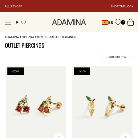
Ir
ALL 25%OFF
SHOP THE LOOK
al
contenido
ES
0
Búsqueda
OUTLET PIERCINGS
ADAMINA
SPECIAL PRICES
OUTLET PIERCINGS
Ordenar
ORDENAR POR
por
-25%
-25%