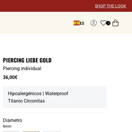
×
SHOP THE LOOK
ES
0
Cuenta
PIERCING LIEBE GOLD
Piercing individual
36,00€
Hipoalergénicos | Waterproof
Titanio Circonitas
Diámetro
8mm