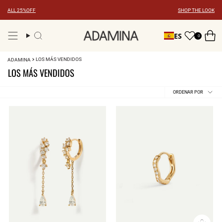
Ir
ALL 25%OFF
SHOP THE LOOK
al
contenido
ES
0
Búsqueda
LOS MÁS VENDIDOS
ADAMINA
LOS MÁS VENDIDOS
Ordenar
ORDENAR POR
por