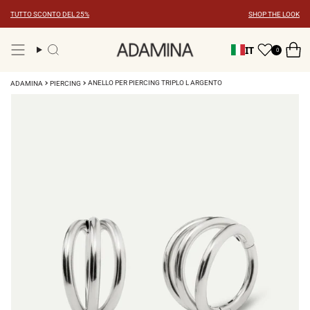
Vai
TUTTO SCONTO DEL 25%
SHOP THE LOOK
al
contenuto
IT
0
Ricerca
ANELLO PER PIERCING TRIPLO L ARGENTO
ADAMINA
PIERCING