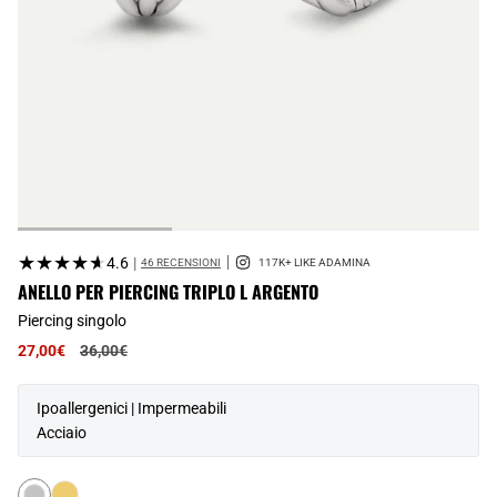
★★★★★
★★★★★
4.6
|
46 RECENSIONI
ANELLO PER PIERCING TRIPLO L ARGENTO
Piercing singolo
Prezzo
27,00€
36,00€
normale
Ipoallergenici | Impermeabili
Acciaio