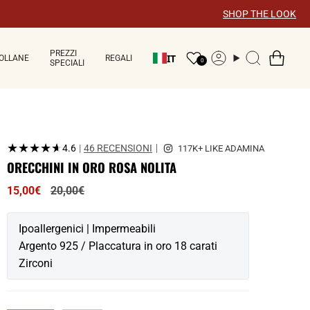
×
SHOP THE LOOK
PREZZI
IT
OLLANE
REGALI
Account
Ricerca
0
SPECIALI
★★★★★
★★★★★
4.6
|
46 RECENSIONI
ORECCHINI IN ORO ROSA NOLITA
Prezzo
15,00€
20,00€
normale
Ipoallergenici | Impermeabili
Argento 925 / Placcatura in oro 18 carati
Zirconi