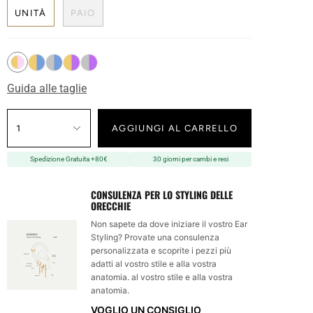
UNITÀ
PAIO
Guida alle taglie
1
AGGIUNGI AL CARRELLO
Spedizione Gratuita +80€
30 giorni per cambi e resi
CONSULENZA PER LO STYLING DELLE
ORECCHIE
Non sapete da dove iniziare il vostro Ear
Styling? Provate una consulenza
personalizzata e scoprite i pezzi più
adatti al vostro stile e alla vostra
anatomia. al vostro stile e alla vostra
anatomia.
VOGLIO UN CONSIGLIO