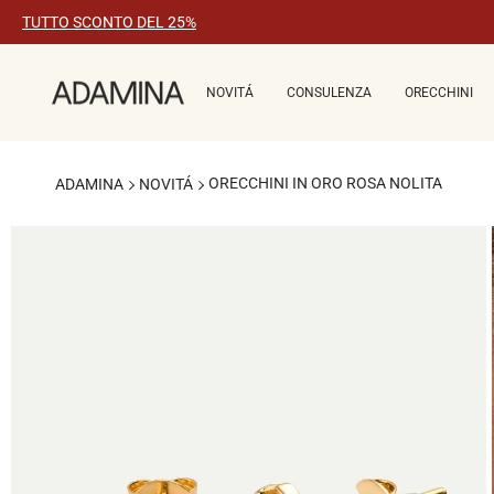
Vai
TUTTO SCONTO DEL 25%
al
contenuto
NOVITÁ
CONSULENZA
ORECCHINI
ORECCHINI IN ORO ROSA NOLITA
ADAMINA
NOVITÁ