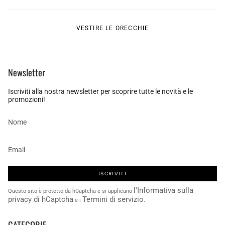
VESTIRE LE ORECCHIE
Newsletter
Iscriviti alla nostra newsletter per scoprire tutte le novità e le
promozioni!
ISCRIVITI
l'Informativa sulla
Questo sito è protetto da hCaptcha e si applicano
privacy di hCaptcha
Termini di servizio
e i
.
CATEGORIE