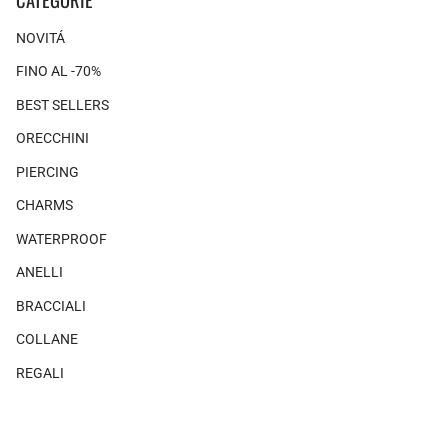
NOVITÁ
FINO AL -70%
BEST SELLERS
ORECCHINI
PIERCING
CHARMS
WATERPROOF
ANELLI
BRACCIALI
COLLANE
REGALI
SHOP THE LOOK
×
×
Non ci sono prodotti associati a questo look.
MAGAZINE