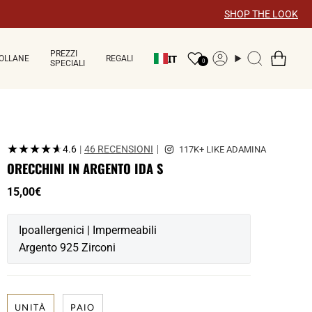
×
SHOP THE LOOK
PREZZI
IT
OLLANE
REGALI
Account
Ricerca
0
SPECIALI
★★★★★
★★★★★
4.6
|
46 RECENSIONI
ORECCHINI IN ARGENTO IDA S
15,00€
Ipoallergenici | Impermeabili
Argento 925 Zirconi
UNITÀ
PAIO