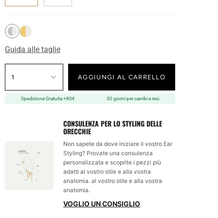
Guida alle taglie
1
AGGIUNGI AL CARRELLO
Spedizione Gratuita +80€
30 giorni per cambi e resi
CONSULENZA PER LO STYLING DELLE
ORECCHIE
Non sapete da dove iniziare il vostro Ear
Styling? Provate una consulenza
personalizzata e scoprite i pezzi più
adatti al vostro stile e alla vostra
anatomia. al vostro stile e alla vostra
anatomia.
VOGLIO UN CONSIGLIO