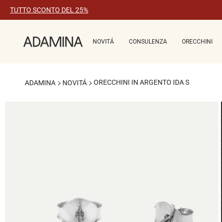
Vai
TUTTO SCONTO DEL 25%
al
contenuto
NOVITÁ
CONSULENZA
ORECCHINI
ORECCHINI IN ARGENTO IDA S
ADAMINA
NOVITÁ