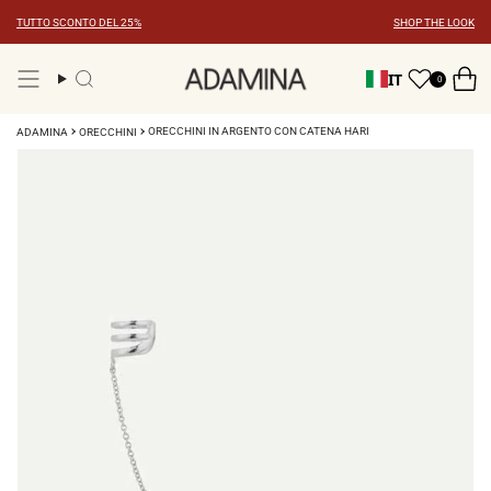
Vai
TUTTO SCONTO DEL 25%
SHOP THE LOOK
al
contenuto
IT
0
Ricerca
ORECCHINI IN ARGENTO CON CATENA HARI
ADAMINA
ORECCHINI