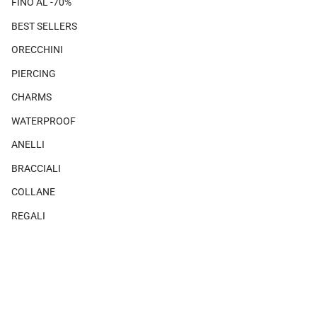
FINO AL -70%
BEST SELLERS
ORECCHINI
PIERCING
CHARMS
WATERPROOF
ANELLI
BRACCIALI
COLLANE
REGALI
SHOP THE LOOK
×
×
Non ci sono prodotti associati a questo look.
MAGAZINE
Guida alle taglie orecchini
CHI SIAMO