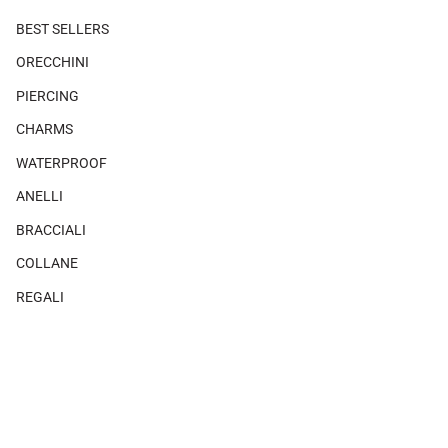
BEST SELLERS
ORECCHINI
PIERCING
CHARMS
WATERPROOF
ANELLI
BRACCIALI
COLLANE
REGALI
SHOP THE LOOK
×
×
Non ci sono prodotti associati a questo look.
MAGAZINE
Guida alle taglie orecchini
CHI SIAMO