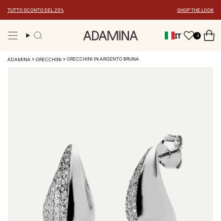
Vai
TUTTO SCONTO DEL 25%
SHOP THE LOOK
al
contenuto
IT
0
Ricerca
ORECCHINI IN ARGENTO BRUNA
ADAMINA
ORECCHINI