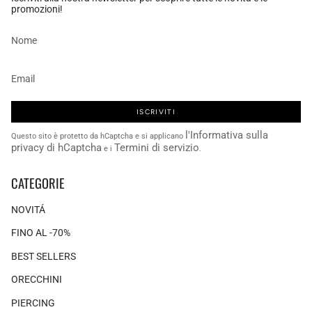
promozioni!
ISCRIVITI
l'Informativa sulla
Questo sito è protetto da hCaptcha e si applicano
privacy di hCaptcha
Termini di servizio
e i
.
CATEGORIE
NOVITÁ
FINO AL -70%
BEST SELLERS
ORECCHINI
PIERCING