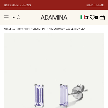
Vai
TUTTO SCONTO DEL 25%
SHOP THE LOOK
al
contenuto
IT
0
Ricerca
ORECCHINI IN ARGENTO CON BAGUETTE VIOLA
ADAMINA
ORECCHINI