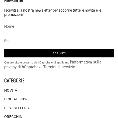
Newsletter
Iscriviti alla nostra newsletter per scoprire tutte le novità e le
promozioni!
ISCRIVITI
l'Informativa sulla
Questo sito è protetto da hCaptcha e si applicano
privacy di hCaptcha
Termini di servizio
e i
.
CATEGORIE
NOVITÁ
FINO AL -70%
BEST SELLERS
ORECCHINI