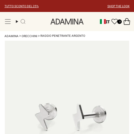
Vai
TUTTO SCONTO DEL 25%
SHOP THE LOOK
al
contenuto
IT
0
Ricerca
RAGGIO PENETRANTE ARGENTO
ADAMINA
ORECCHINI