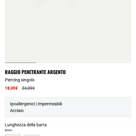
RAGGIO PENETRANTE ARGENTO
Piercing singolo
Prezzo
18,00€
24,00€
normale
Ipoallergenici | Impermeabili
Acciaio
Lunghezza della barra
6mm