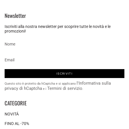
Newsletter
Iscriviti alla nostra newsletter per scoprire tutte le novità e le
promozioni!
ISCRIVITI
l'Informativa sulla
Questo sito è protetto da hCaptcha e si applicano
privacy di hCaptcha
Termini di servizio
e i
.
CATEGORIE
NOVITÁ
FINO AL -70%