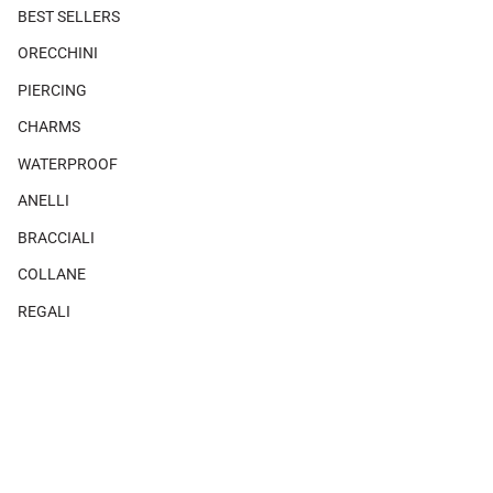
BEST SELLERS
ORECCHINI
PIERCING
CHARMS
WATERPROOF
ANELLI
BRACCIALI
COLLANE
REGALI
SHOP THE LOOK
×
Non ci sono prodotti associati a questo look.
MAGAZINE
CHI SIAMO