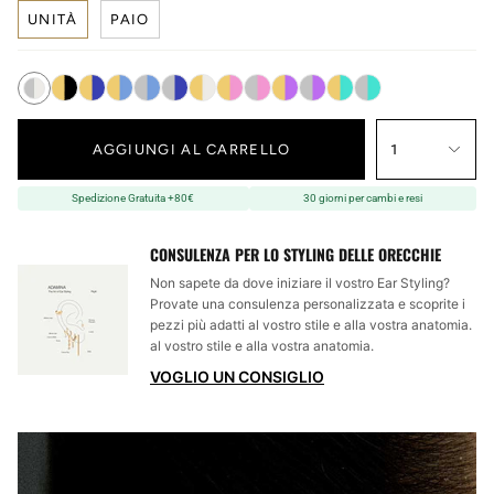
UNITÀ
PAIO
AGGIUNGI AL CARRELLO
1
Spedizione Gratuita +80€
30 giorni per cambi e resi
CONSULENZA PER LO STYLING DELLE ORECCHIE
Non sapete da dove iniziare il vostro Ear Styling?
Provate una consulenza personalizzata e scoprite i
pezzi più adatti al vostro stile e alla vostra anatomia.
al vostro stile e alla vostra anatomia.
VOGLIO UN CONSIGLIO