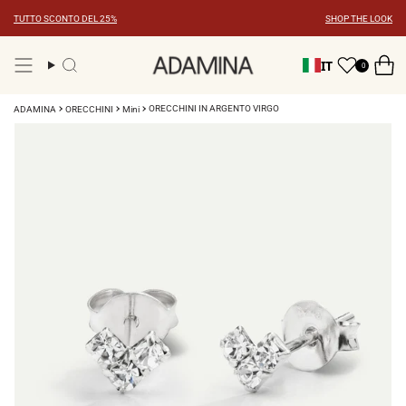
Vai
TUTTO SCONTO DEL 25%
SHOP THE LOOK
al
contenuto
IT
0
Ricerca
ORECCHINI IN ARGENTO VIRGO
ADAMINA
ORECCHINI
Mini