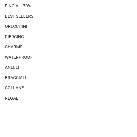
FINO AL -70%
BEST SELLERS
ORECCHINI
PIERCING
CHARMS
WATERPROOF
ANELLI
BRACCIALI
COLLANE
REGALI
SHOP THE LOOK
×
Non ci sono prodotti associati a questo look.
MAGAZINE
CHI SIAMO