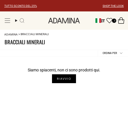
Vai
TUTTO SCONTO DEL 25%
SHOP THE LOOK
al
contenuto
IT
0
Ricerca
BRACCIALI MINERALI
ADAMINA
BRACCIALI MINERALI
Ordina
ORDINA PER
per
Siamo spiacenti, non ci sono prodotti qui.
RIAVVIO