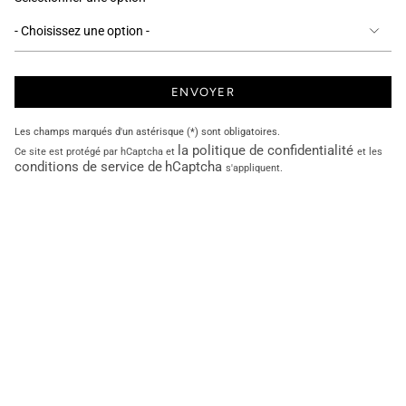
ENVOYER
Les champs marqués d'un astérisque (*) sont obligatoires.
la politique de confidentialité
Ce site est protégé par hCaptcha et
et les
conditions de service de
hCaptcha
s'appliquent.