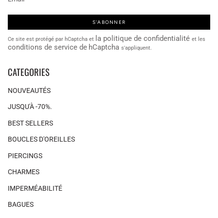
S'ABONNER
la politique de confidentialité
Ce site est protégé par hCaptcha et
et les
conditions de service de
hCaptcha
s'appliquent.
CATEGORIES
NOUVEAUTÉS
JUSQU'À -70%.
BEST SELLERS
BOUCLES D'OREILLES
PIERCINGS
CHARMES
IMPERMÉABILITÉ
BAGUES