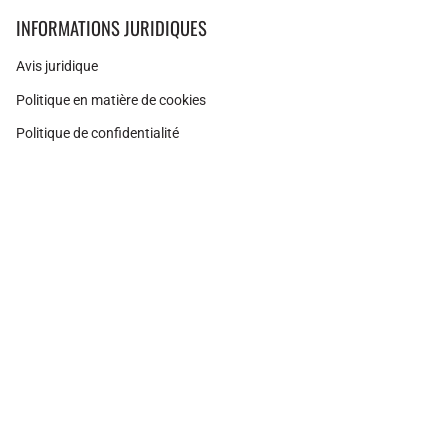
INFORMATIONS JURIDIQUES
Avis juridique
Politique en matière de cookies
Politique de confidentialité
Instagram
Facebook
Pinterest
Monnaie
ESPAGNE (EUR €)
© Adamina 2026
Technologie Shopify