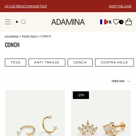
Skip
25 % DE RÉDUCTION SUR TOUT
SHOP THE LOOK
to
content
FR
0
Recherche
CONCH
ADAMINA
PIERCINGS
CONCH
TOUS
ANTI-TRAGUS
CONCH
CONTRA-HELIX
Trier
TRIER PAR
par
-25%