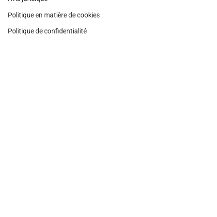
Politique en matière de cookies
Politique de confidentialité
Instagram
Facebook
Pinterest
Monnaie
ESPAGNE (EUR €)
© Adamina 2026
Technologie Shopify