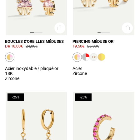
BOUCLES D'OREILLES MÉDUSES
PIERCING MÉDUSE OR
De
18,00€
24,00€
19,50€
26,00€
Acier inoxydable / plaqué or
Acier
18K
Zircone
Zircone
-25%
-25%