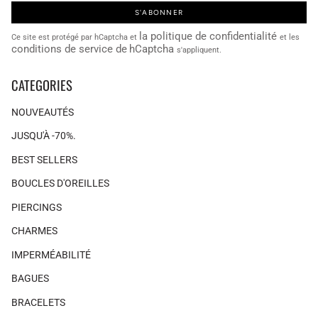
S'ABONNER
la politique de confidentialité
Ce site est protégé par hCaptcha et
et les
conditions de service de
hCaptcha
s'appliquent.
CATEGORIES
NOUVEAUTÉS
JUSQU'À -70%.
BEST SELLERS
BOUCLES D'OREILLES
PIERCINGS
CHARMES
IMPERMÉABILITÉ
BAGUES
BRACELETS