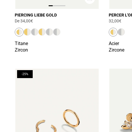
PIERCING LIEBE GOLD
PERCER L'O
De
34,00€
32,00€
Titane
Acier
Zircon
Zircone
-25%