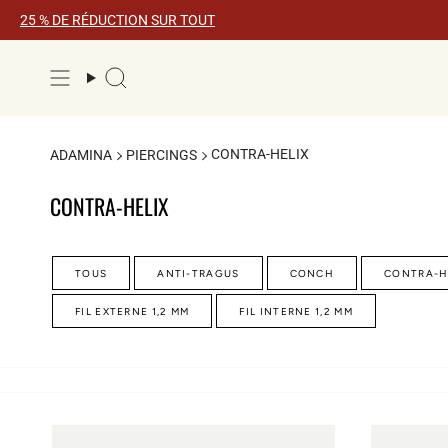
Skip
25 % DE RÉDUCTION SUR TOUT
to
content
Recherche
CONTRA-HELIX
ADAMINA
PIERCINGS
CONTRA-HELIX
TOUS
ANTI-TRAGUS
CONCH
CONTRA-H
FIL EXTERNE 1,2 MM
FIL INTERNE 1,2 MM