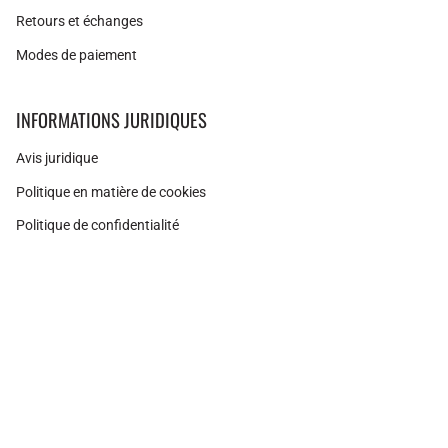
Retours et échanges
Modes de paiement
INFORMATIONS JURIDIQUES
Avis juridique
Politique en matière de cookies
Politique de confidentialité
Instagram
Facebook
Pinterest
Monnaie
ESPAGNE (EUR €)
© Adamina 2026
Technologie Shopify