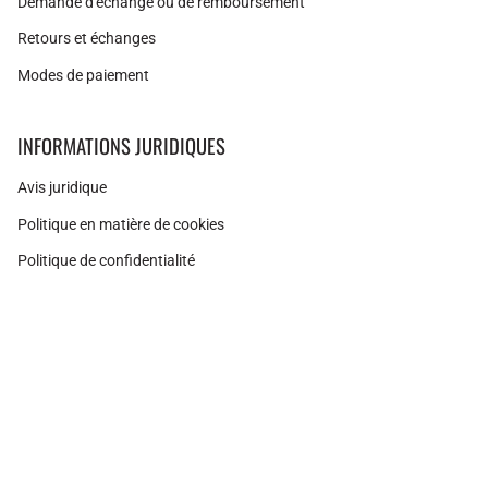
Demande d'échange ou de remboursement
Retours et échanges
Modes de paiement
INFORMATIONS JURIDIQUES
Avis juridique
Politique en matière de cookies
Politique de confidentialité
Instagram
Facebook
Pinterest
Monnaie
ESPAGNE (EUR €)
© Adamina 2026
Technologie Shopify