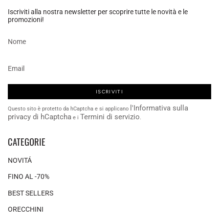
Iscriviti alla nostra newsletter per scoprire tutte le novità e le
promozioni!
ISCRIVITI
l'Informativa sulla
Questo sito è protetto da hCaptcha e si applicano
privacy di hCaptcha
Termini di servizio
e i
.
CATEGORIE
NOVITÁ
FINO AL -70%
BEST SELLERS
ORECCHINI