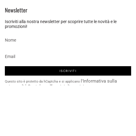
Newsletter
Iscriviti alla nostra newsletter per scoprire tutte le novità e le
promozioni!
ISCRIVITI
l'Informativa sulla
Questo sito è protetto da hCaptcha e si applicano
privacy di hCaptcha
Termini di servizio
Recent articles
e i
.
CATEGORIE
NOVITÁ
FINO AL -70%
BEST SELLERS