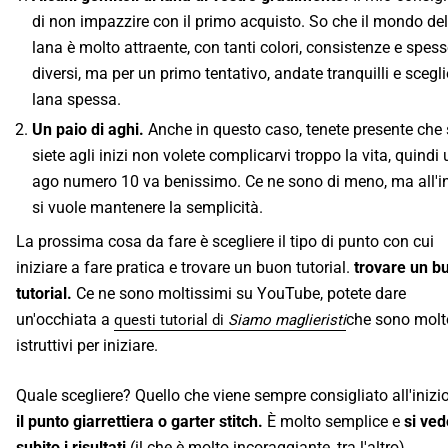
di non impazzire con il primo acquisto. So che il mondo del
lana è molto attraente, con tanti colori, consistenze e spess
diversi, ma per un primo tentativo, andate tranquilli e scegli
lana spessa.
Un paio di aghi.
Anche in questo caso, tenete presente che 
siete agli inizi non volete complicarvi troppo la vita, quindi 
ago numero 10 va benissimo. Ce ne sono di meno, ma all'in
si vuole mantenere la semplicità.
La prossima cosa da fare è scegliere il tipo di punto con cui
iniziare a fare pratica e trovare un buon tutorial.
trovare un b
tutorial.
Ce ne sono moltissimi su YouTube, potete dare
un'occhiata a
che sono molt
questi tutorial di
Siamo maglieristi
istruttivi per iniziare.
Quale scegliere? Quello che viene sempre consigliato all'inizio 
il punto giarrettiera o garter stitch.
È molto semplice e
si ve
subito i risultati
(il che è molto incoraggiante, tra l'altro).