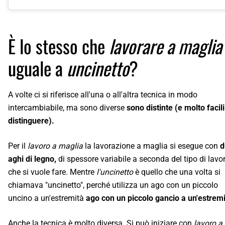
È lo stesso che
lavorare a magli
uguale a
uncinetto
?
A volte ci si riferisce all'una o all'altra tecnica in modo
intercambiabile, ma sono diverse
sono distinte (e molto facil
distinguere).
Per il
lavoro a maglia
la lavorazione a maglia si esegue con
d
aghi di legno,
di spessore variabile a seconda del tipo di lavo
che si vuole fare. Mentre
l'uncinetto
è quello che una volta si
chiamava "uncinetto", perché utilizza un ago con un piccolo
uncino a un'estremità
ago con un piccolo gancio a un'estremi
Anche la tecnica è molto diversa. Si può iniziare con
lavoro a