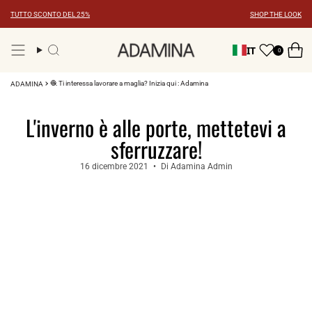
Vai
TUTTO SCONTO DEL 25%
SHOP THE LOOK
al
contenuto
IT
0
Ricerca
🧶 Ti interessa lavorare a maglia? Inizia qui : Adamina
ADAMINA
L'inverno è alle porte, mettetevi a
sferruzzare!
16 dicembre 2021
Di Adamina Admin