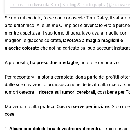
Un post condiviso da Kika | Knitting & Photography (@kutovaki
Se non mi credete, forse non conoscete Tom Daley, il saltator
alto britannico. Alle ultime Olimpiadi è diventato virale perché
mentre aspettava il suo turno di gara, lavorava a maglia con
maglioni e giacche colorate,
lavorava a maglia maglioni e
giacche colorate
che poi ha caricato sul suo account Instagr
A proposito,
ha preso due medaglie,
un oro e un bronzo.
Per raccontarvi la storia completa, dona parte dei profitti otte
dalle sue creazioni a un'associazione dedicata alla ricerca sui
tumori cerebrali.
ricerca sui tumori cerebrali,
così bene per T
Ma veniamo alla pratica:
Cosa vi serve per iniziare.
Solo due
cose:
Alcuni gomitoli di lana di vostro gradimento.
Il mio consigl