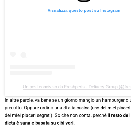
Visualizza questo post su Instagram
Un post condiviso da Freshperts - Delivery Group (@fre
In altre parole, va bene se un giorno mangio un hamburger o 
precotto. Oppure ordino una
di alta cucina (uno dei miei piaceri
dei miei piaceri segreti). So che non conta, perché
il resto dei
dieta è sana e basata su cibi veri.