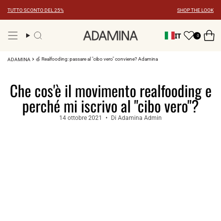
Vai
TUTTO SCONTO DEL 25%
SHOP THE LOOK
al
contenuto
IT
0
Ricerca
🍏 Realfooding: passare al "cibo vero" conviene? Adamina
ADAMINA
Che cos'è il movimento realfooding e
perché mi iscrivo al "cibo vero"?
14 ottobre 2021
Di Adamina Admin