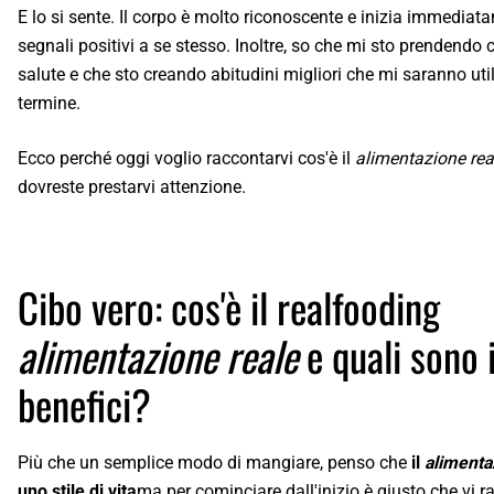
E lo si sente. Il corpo è molto riconoscente e inizia immediat
segnali positivi a se stesso. Inoltre, so che mi sto prendendo 
salute e che sto creando abitudini migliori che mi saranno uti
termine.
Ecco perché oggi voglio raccontarvi cos'è il
alimentazione re
dovreste prestarvi attenzione.
Cibo vero: cos'è il realfooding
alimentazione reale
e quali sono 
benefici?
Più che un semplice modo di mangiare, penso che
il
alimenta
uno stile di vita
ma per cominciare dall'inizio è giusto che vi r