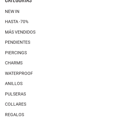
NEW IN
HASTA -70%
MÁS VENDIDOS
PENDIENTES
PIERCINGS
CHARMS
WATERPROOF
ANILLOS
PULSERAS
COLLARES
REGALOS
SHOP THE LOOK
×
No hay productos asociados con este look.
MAGAZINE