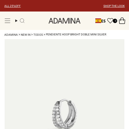
Ir
ALL 25%OFF
SHOP THE LOOK
al
contenido
ES
0
Búsqueda
PENDIENTE HOOP BRIGHT DOBLE MINI SILVER
ADAMINA
NEW IN
TODOS