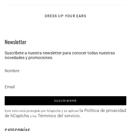
DRESS UP YOUR EARS
Newsletter
Suscríbete a nuestra newsletter para conocer todas nuestras
novedades y promociones.
SUSCRIBIRME
la Política de privacidad
Este sitio está protegido por hCaptcha y se aplican
de hCaptcha
Términos del servicio.
y los
CATEGORÍAS