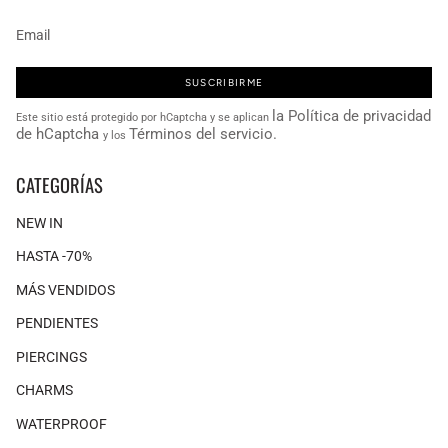
SUSCRIBIRME
la Política de privacidad
Este sitio está protegido por hCaptcha y se aplican
de hCaptcha
Términos del servicio.
y los
CATEGORÍAS
NEW IN
HASTA -70%
MÁS VENDIDOS
PENDIENTES
PIERCINGS
CHARMS
WATERPROOF