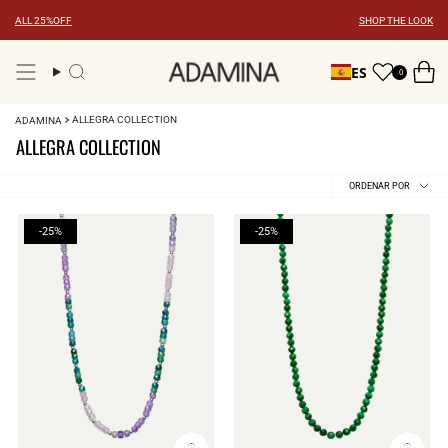
Ir
ALL 25%OFF
SHOP THE LOOK
al
contenido
ES
0
Búsqueda
ALLEGRA COLLECTION
ADAMINA
ALLEGRA COLLECTION
Ordenar
ORDENAR POR
por
-25%
-25%