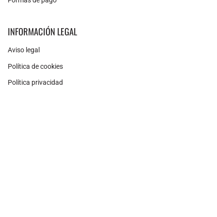
INFORMACIÓN LEGAL
Aviso legal
Política de cookies
Política privacidad
Instagram
Facebook
Pinterest
Moneda
ESPAÑA (EUR €)
© Adamina 2026
Tecnología de Shopify